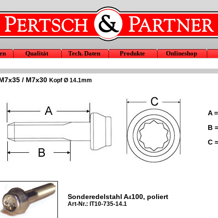
en
Qualität
Tech. Daten
Produkte
Onlineshop
M7x35 / M7x30
Kopf Ø 14.1mm
A =
B =
C =
Sonderedelstahl A
100, poliert
4
Art-Nr.: IT10-735-14.1