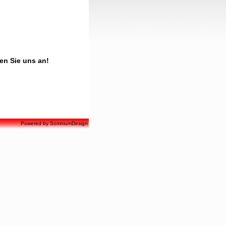
en Sie uns an!
Powered by
SomniumDesign