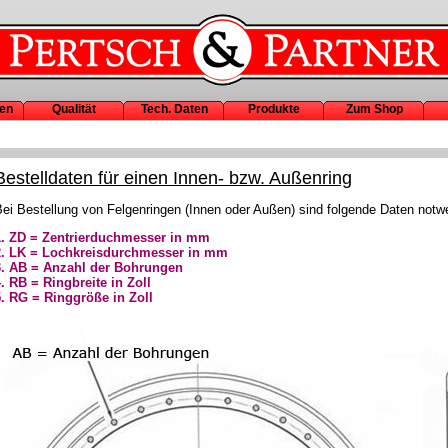
en
Qualität
Tech. Daten
Produkte
Zum Shop
Bestelldaten für einen Innen- bzw. Außenring
ei Bestellung von Felgenringen (Innen oder Außen) sind folgende Daten notw
1. ZD = Zentrierduchmesser in mm
2. LK = Lochkreisdurchmesser in mm
3. AB = Anzahl der Bohrungen
4. RB = Ringbreite in Zoll
5. RG = Ringgröße in Zoll