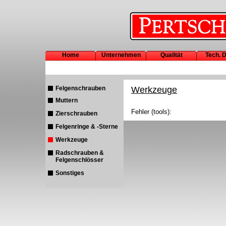
Home
Unternehmen
Qualität
Tech. 
Felgenschrauben
Werkzeuge
Muttern
Fehler (tools):
Zierschrauben
Felgenringe & -Sterne
Werkzeuge
Radschrauben &
Felgenschlösser
Sonstiges