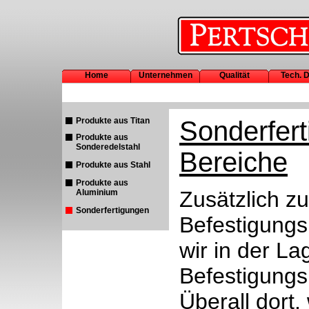
Home
Unternehmen
Qualität
Tech. 
Produkte aus Titan
Sonderfert
Produkte aus
Sonderedelstahl
Bereiche
Produkte aus Stahl
Produkte aus
Zusätzlich z
Aluminium
Sonderfertigungen
Befestigung
wir in der L
Befestigungs
Überall dort,