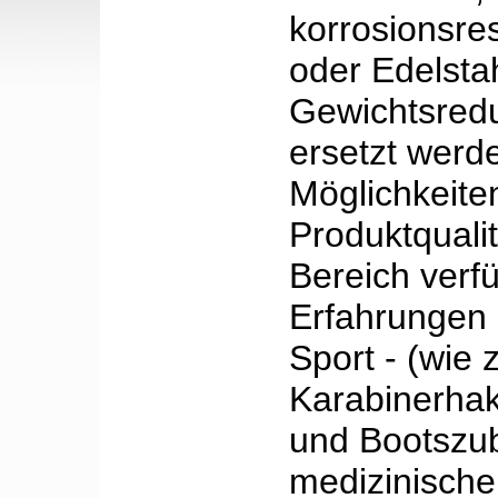
korrosionsres
oder Edelsta
Gewichtsredu
ersetzt werd
Möglichkeite
Produktquali
Bereich verfü
Erfahrungen 
Sport - (wie 
Karabinerhak
und Bootszub
medizinische