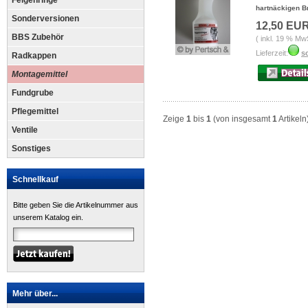
Felgenringe
hartnäckigen 
Sonderversionen
12,50 EU
BBS Zubehör
( inkl. 19 % Mw
Lieferzeit:
so
Radkappen
Montagemittel
Fundgrube
Pflegemittel
Zeige
1
bis
1
(von insgesamt
1
Artikeln
Ventile
Sonstiges
Schnellkauf
Bitte geben Sie die Artikelnummer aus
unserem Katalog ein.
Mehr über...