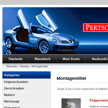
Startseite
Warenkorb
Mein Konto
Neukunde
Startseite
»
Katalog
»
Montagemittel
Kategorien
Montagemittel
Felgenschrauben
Zierschrauben
Zeige
1
bis
1
(von insgesamt
1
Artikeln
Muttern
Felgenrein
Werkzeuge
Entfernt schon