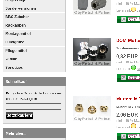
Felgenringe
( inkl. 19 % Mw
Sonderversionen
Lieferzeit:
c
BBS Zubehör
Radkappen
Montagemittel
DOM-Mutte
Fundgrube
Sonderversion 
Pflegemittel
0,82 EUR
Ventile
( inkl. 19 % Mw
Sonstiges
Lieferzeit:
so
Schnellkauf
Bitte geben Sie die Artikelnummer aus
Muttern M 
unserem Katalog ein.
Muttern M 7 12k
2,06 EUR
( inkl. 19 % Mw
Lieferzeit:
c
Mehr über...