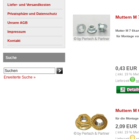
Liefer- und Versandkosten
Privatsphäre und Datenschutz
Muttern M 7
Unsere AGB
Mutter M 7 6kan
Impressum
für Montage von
Kontakt
Suche
0,43 EUR
( inkl. 19 % Mw
Erweiterte Suche »
Lieferzeit:
so
Muttern M 6
für die Montage 
2,09 EUR
( inkl. 19 % Mw
Lieferzeit:
c