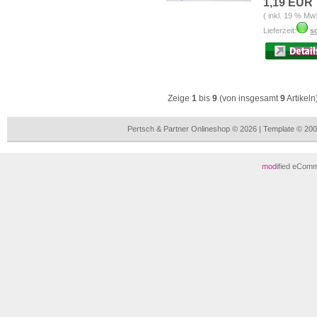
1,19 EUR
( inkl. 19 % Mw
Lieferzeit:
so
Zeige
1
bis
9
(von insgesamt
9
Artikeln
Pertsch & Partner Onlineshop © 2026 | Template © 2
mod
ified eCom