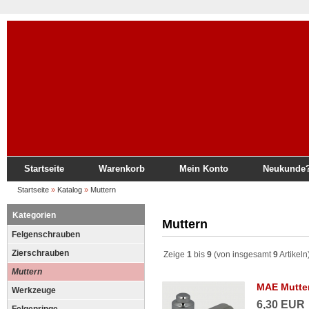
Startseite
Warenkorb
Mein Konto
Neukunde
Startseite
»
Katalog
»
Muttern
Kategorien
Muttern
Felgenschrauben
Zierschrauben
Zeige
1
bis
9
(von insgesamt
9
Artikeln
Muttern
MAE Mutter
Werkzeuge
6,30 EUR