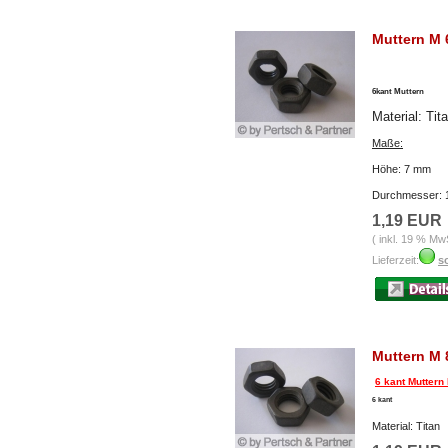
Muttern M 6
6kant Muttern
Material: Tit
Maße:
Höhe: 7 mm
Durchmesser:
1,19 EUR
( inkl. 19 % Mw
Lieferzeit:
so
Muttern M 8
6 kant Muttern
6 kant
Material: Titan