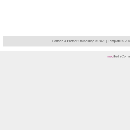
Pertsch & Partner Onlineshop © 2026 | Template © 2
mod
ified eCom