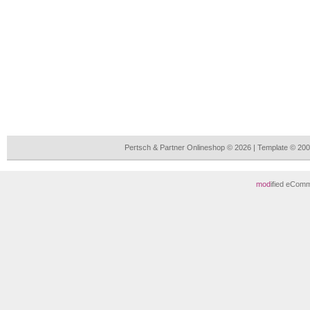
Pertsch & Partner Onlineshop © 2026 | Template © 2
mod
ified eCom