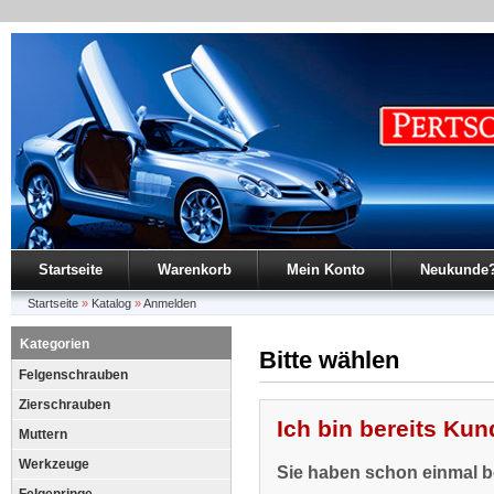
Startseite
Warenkorb
Mein Konto
Neukunde
Startseite
»
Katalog
»
Anmelden
Kategorien
Bitte wählen
Felgenschrauben
Zierschrauben
Ich bin bereits Kun
Muttern
Werkzeuge
Sie haben schon einmal be