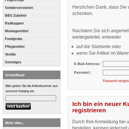
Felgenringe
Herzlichen Dank, dass Sie u
Sonderversionen
schenken.
BBS Zubehör
Radkappen
Nachdem Sie sich angemel
Montagemittel
weitergeleitet, entweder
Fundgrube
auf die Startseite oder
Pflegemittel
wenn Sie Artikel im Ware
Ventile
Sonstiges
E-Mail-Adresse:
Passwort:
Schnellkauf
Passwort verge
Bitte geben Sie die Artikelnummer aus
unserem Katalog ein.
Ich bin ein neuer 
registrieren
Durch Ihre Anmeldung bei un
Mehr über...
bestellen, kennen jederzeit