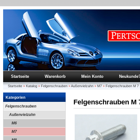
Startseite
Warenkorb
Mein Konto
Neukunde
Startseite
»
Katalog
»
Felgenschrauben
»
Außenvielzahn
»
M7
»
Felgenschrauben M 7 x
Kategorien
Felgenschrauben M 7
Felgenschrauben
Außenvielzahn
M6
M7