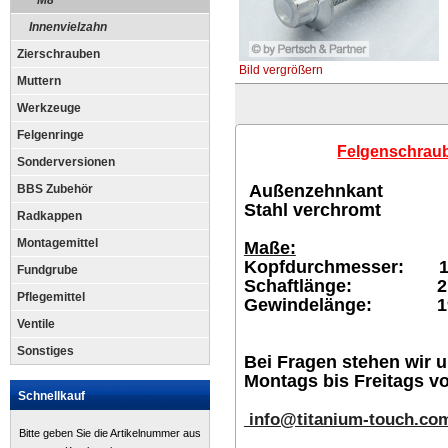
M8
Innenvielzahn
Zierschrauben
Bild vergrößern
Muttern
Werkzeuge
Felgenringe
Felgenschraub
Sonderversionen
Außenzehnkant
BBS Zubehör
Stahl verchromt
Radkappen
Montagemittel
Maße:
Kopfdurchmesser: 
Fundgrube
Schaftlänge: 2
Pflegemittel
Gewindelänge: 1
Ventile
Sonstiges
Bei Fragen stehen wir u
Montags bis Freitags vo
Schnellkauf
info@titanium-touch.co
Bitte geben Sie die Artikelnummer aus