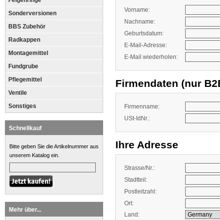
Felgenringe
Vorname:
Sonderversionen
Nachname:
BBS Zubehör
Geburtsdatum:
Radkappen
E-Mail-Adresse:
Montagemittel
E-Mail wiederholen:
Fundgrube
Pflegemittel
Firmendaten (nur B
Ventile
Sonstiges
Firmenname:
USt-IdNr.:
Schnellkauf
Ihre Adresse
Bitte geben Sie die Artikelnummer aus
unserem Katalog ein.
Strasse/Nr.:
Stadtteil:
Postleitzahl:
Ort:
Mehr über...
Land: