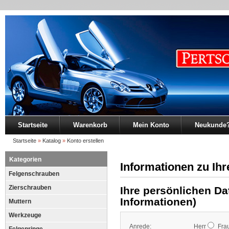
Startseite
Warenkorb
Mein Konto
Neukunde
Startseite
»
Katalog
»
Konto erstellen
Kategorien
Informationen zu I
Felgenschrauben
Zierschrauben
Ihre persönlichen Da
Informationen)
Muttern
Werkzeuge
Anrede:
Herr
Fra