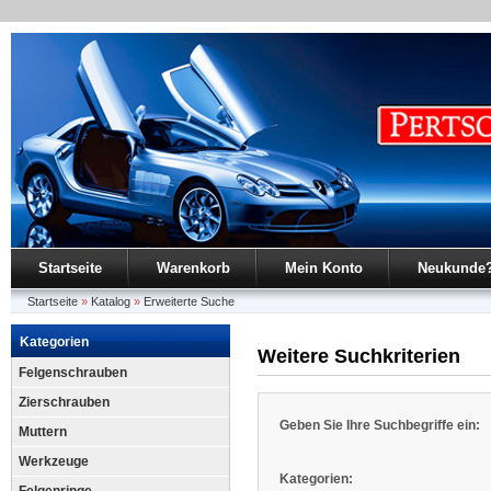
Startseite
Warenkorb
Mein Konto
Neukunde
Startseite
»
Katalog
»
Erweiterte Suche
Kategorien
Weitere Suchkriterien
Felgenschrauben
Zierschrauben
Geben Sie Ihre Suchbegriffe ein:
Muttern
Werkzeuge
Kategorien: