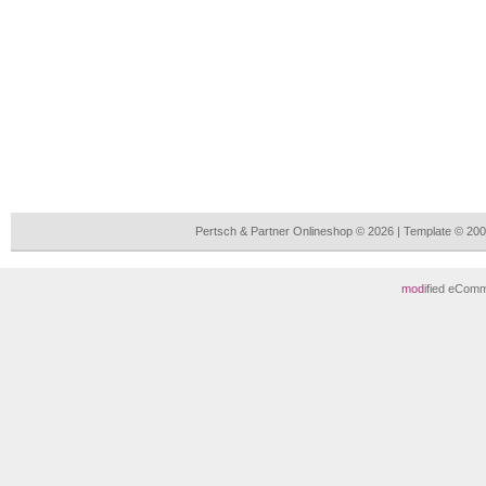
Pertsch & Partner Onlineshop © 2026 | Template © 2
mod
ified eCom