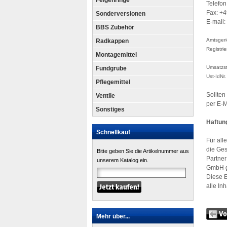
Felgenringe
Telefo
Fax: +
Sonderversionen
E-mail:
BBS Zubehör
Amtsgeri
Radkappen
Registr
Montagemittel
Umsatzst
Fundgrube
Ust-IdNr
Pflegemittel
Sollten
Ventile
per E-M
Sonstiges
Haftun
Schnellkauf
Für all
die Ges
Bitte geben Sie die Artikelnummer aus
Partner
unserem Katalog ein.
GmbH ge
Diese E
alle In
Mehr über...