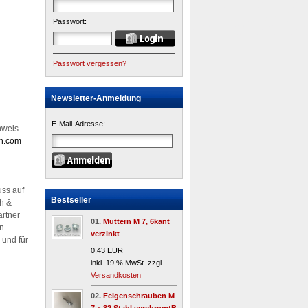
Passwort:
Passwort vergessen?
Newsletter-Anmeldung
E-Mail-Adresse:
nweis
ch.com
uss auf
Bestseller
ch &
artner
01.
Muttern M 7, 6kant
n.
verzinkt
 und für
0,43 EUR
inkl. 19 % MwSt. zzgl.
Versandkosten
02.
Felgenschrauben M