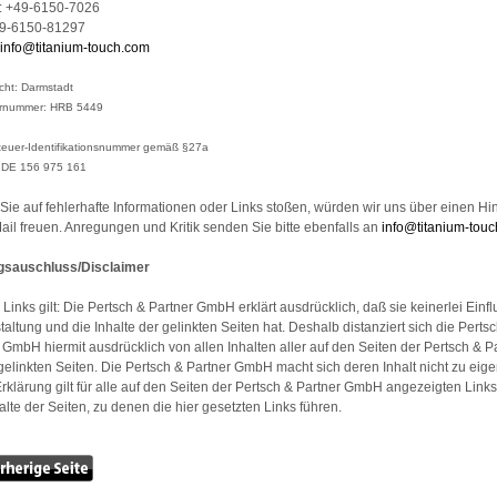
n: +49-6150-7026
49-6150-81297
info@titanium-touch.com
cht: Darmstadt
iernummer: HRB 5449
euer-Identifikationsnummer gemäß §27a
. DE 156 975 161
 Sie auf fehlerhafte Informationen oder Links stoßen, würden wir uns über einen Hi
ail freuen. Anregungen und Kritik senden Sie bitte ebenfalls an
info@titanium-tou
gsauschluss/Disclaimer
e Links gilt: Die Pertsch & Partner GmbH erklärt ausdrücklich, daß sie keinerlei Einfl
taltung und die Inhalte der gelinkten Seiten hat. Deshalb distanziert sich die Perts
 GmbH hiermit ausdrücklich von allen Inhalten aller auf den Seiten der Pertsch & P
linkten Seiten. Die Pertsch & Partner GmbH macht sich deren Inhalt nicht zu eige
rklärung gilt für alle auf den Seiten der Pertsch & Partner GmbH angezeigten Links
halte der Seiten, zu denen die hier gesetzten Links führen.