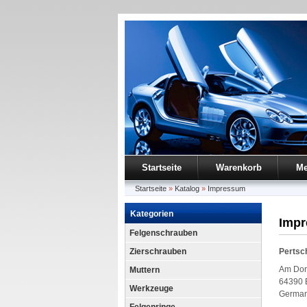
Startseite
Warenkorb
Me
Startseite
»
Katalog
»
Impressum
Kategorien
Imp
Felgenschrauben
Zierschrauben
Pertsc
Am Dor
Muttern
64390 
Werkzeuge
Germa