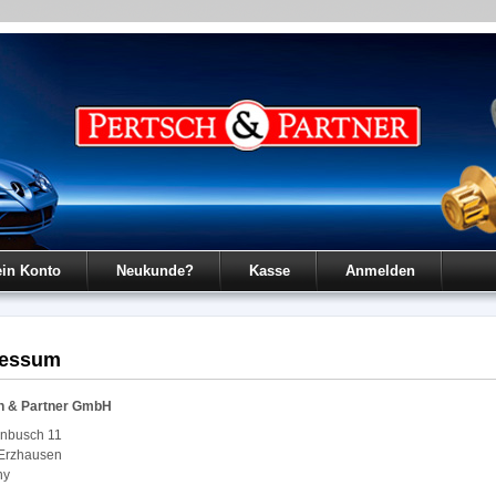
in Konto
Neukunde?
Kasse
Anmelden
ressum
h & Partner GmbH
nbusch 11
Erzhausen
ny