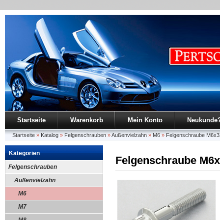
Startseite
Warenkorb
Mein Konto
Neukunde
Startseite
»
Katalog
»
Felgenschrauben
»
Außenvielzahn
»
M6
»
Felgenschraube M6x
Kategorien
Felgenschraube M6
Felgenschrauben
Außenvielzahn
M6
M7