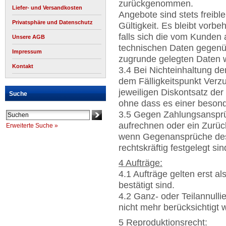
zurückgenommen.
Liefer- und Versandkosten
Angebote sind stets freibl
Privatsphäre und Datenschutz
Gültigkeit. Es bleibt vorbe
falls sich die vom Kunde
Unsere AGB
technischen Daten gegenü
Impressum
zugrunde gelegten Daten w
Kontakt
3.4 Bei Nichteinhaltung de
dem Fälligkeitspunkt Ver
jeweiligen Diskontsatz de
Suche
ohne dass es einer besond
3.5 Gegen Zahlungsansprü
aufrechnen oder ein Zurü
Erweiterte Suche »
wenn Gegenansprüche des 
rechtskräftig festgelegt sin
4 Aufträge:
4.1 Aufträge gelten erst a
bestätigt sind.
4.2 Ganz- oder Teilannull
nicht mehr berücksichtigt 
5 Reproduktionsrecht: