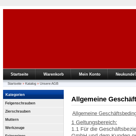
Startseite
Warenkorb
Mein Konto
Neukunde
Startseite
»
Katalog
»
Unsere AGB
Kategorien
Allgemeine Geschäf
Felgenschrauben
Zierschrauben
Allgemeine Geschäftsbeding
Muttern
1 Geltungsbereich:
Werkzeuge
1.1 Für die Geschäftsbezi
GmbH und dem Kunden gelt