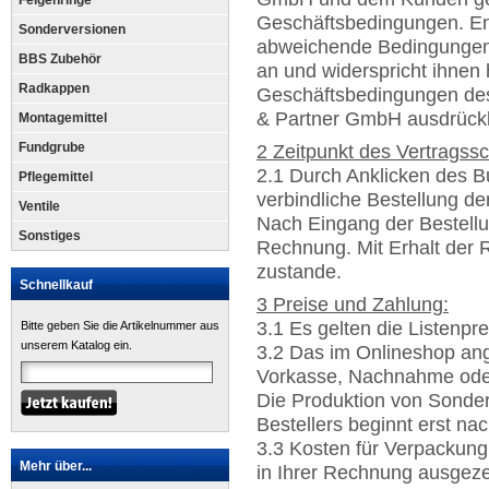
Felgenringe
Geschäftsbedingungen. E
Sonderversionen
abweichende Bedingungen 
BBS Zubehör
an und widerspricht ihnen
Radkappen
Geschäftsbedingungen des
& Partner GmbH ausdrückli
Montagemittel
Fundgrube
2 Zeitpunkt des Vertragss
2.1 Durch Anklicken des Bu
Pflegemittel
verbindliche Bestellung d
Ventile
Nach Eingang der Bestellu
Sonstiges
Rechnung. Mit Erhalt der
zustande.
Schnellkauf
3 Preise und Zahlung:
3.1 Es gelten die Listenpre
Bitte geben Sie die Artikelnummer aus
unserem Katalog ein.
3.2 Das im Onlineshop an
Vorkasse, Nachnahme ode
Die Produktion von Sonde
Bestellers beginnt erst n
3.3 Kosten für Verpackung
Mehr über...
in Ihrer Rechnung ausgeze