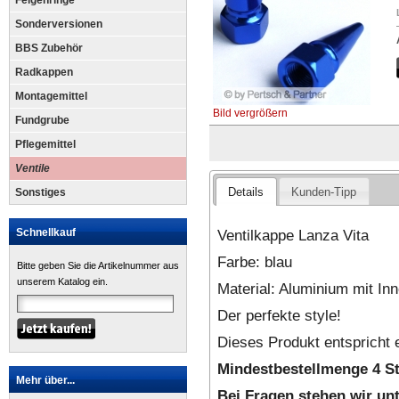
Felgenringe
Sonderversionen
BBS Zubehör
Radkappen
Montagemittel
Bild vergrößern
Fundgrube
Pflegemittel
Ventile
Details
Kunden-Tipp
Sonstiges
Ventilkappe Lanza Vita
Schnellkauf
Farbe: blau
Bitte geben Sie die Artikelnummer aus
unserem Katalog ein.
Material: Aluminium mit In
Der perfekte style!
Dieses Produkt entspricht 
Mindestbestellmenge 4 S
Mehr über...
Bei Fragen stehen wir un