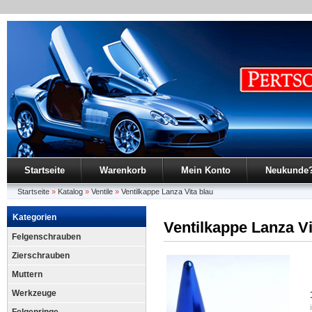
Startseite
Warenkorb
Mein Konto
Neukunde
Startseite
»
Katalog
»
Ventile
»
Ventilkappe Lanza Vita blau
Kategorien
Ventilkappe Lanza Vi
Felgenschrauben
Zierschrauben
Muttern
Werkzeuge